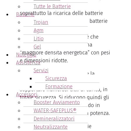
costante flusso di energia e
Tutte le Batterie
soprattutto la ricarica delle batterie
Batterie
molto più rapida rispetto alle batterie
Trojan
“tradizionali”.
Agm
Ma l’aspetto più importante è che
Litio
queste batterie forniscono una
Gel
“maggiore densità energetica” con pesi
Noleggio
e dimensioni ridotte.
Assistenza
Servizi
Da non sottovalutare è anche la
Sicurezza
capacità di queste batterie di
Formazione
sopportare numerosi cicli di carica, in
Accessori
totale sicurezza. Si riducono quindi gli
Booster Avviamento
sprechi di energia, mantenendo in
WATER-SAFEPLUS®
maniera costante la massima potenza.
Demineralizzatori
Molti carrelli montano batterie
Neutralizzante