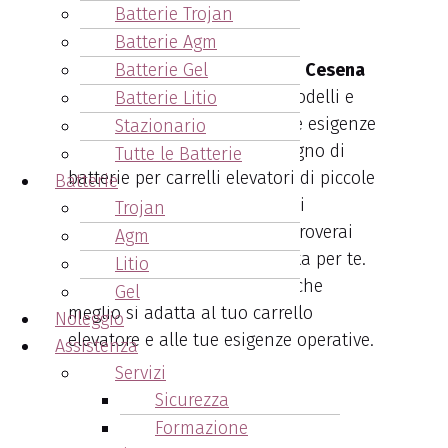
Batterie Trojan
Capacità
Batterie Agm
Batterie Gel
L’acquisto di batterie Cesab Cesena
ti offre una vasta scelta di modelli e
Batterie Litio
capacità per soddisfare le tue esigenze
Stazionario
specifiche. Che tu abbia bisogno di
Tutte le Batterie
batterie per carrelli elevatori di piccole
Batterie
dimensioni o per applicazioni
Trojan
industriali più impegnative, troverai
Agm
sicuramente la batteria adatta per te.
Litio
Puoi selezionare la capacità che
Gel
meglio si adatta al tuo carrello
Noleggio
elevatore e alle tue esigenze operative.
Assistenza
Servizi
Sicurezza
2. Prestazioni Ottimali
Formazione