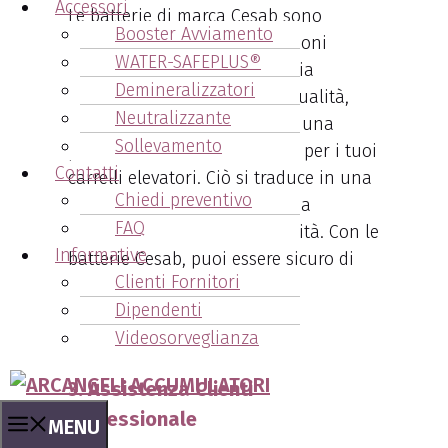
Accessori
Le batterie di marca Cesab sono
Booster Avviamento
progettate per offrire prestazioni
WATER-SAFEPLUS®
ottimali. Con la loro tecnologia
Demineralizzatori
avanzata e il design di alta qualità,
Neutralizzante
queste batterie garantiscono una
Sollevamento
potenza costante e affidabile per i tuoi
Contatti
carrelli elevatori. Ciò si traduce in una
Chiedi preventivo
maggiore produttività e in una
FAQ
riduzione dei tempi di inattività. Con le
Informative
batterie Cesab, puoi essere sicuro di
Clienti Fornitori
ottenere il massimo dalle tue
Dipendenti
operazioni industriali.
Videosorveglianza
3. Assistenza Clienti
Professionale
MENU