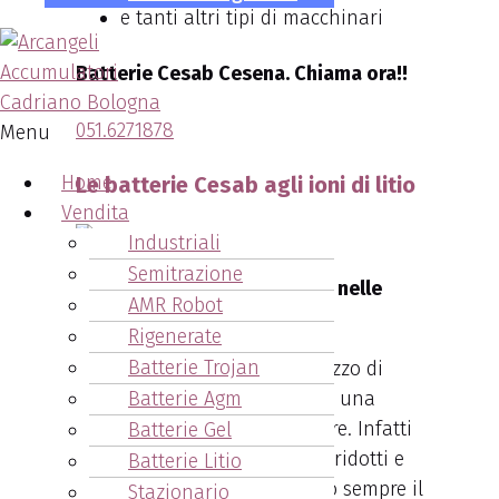
e tanti altri tipi di macchinari
Batterie Cesab Cesena. Chiama ora!!
051.6271878
Menu
Home
Le batterie Cesab agli ioni di litio
Vendita
Industriali
Semitrazione
La potenza degli ioni di litio nelle
AMR Robot
Batterie Cesab Cesena.
Rigenerate
Batterie Trojan
I principali vantaggi nell’utilizzo di
Batterie Agm
batterie agli ioni di litio sono una
efficienza energetica superiore. Infatti
Batterie Gel
il loro utilizzo favorisce costi ridotti e
Batterie Litio
minori emissioni, garantendo sempre il
Stazionario