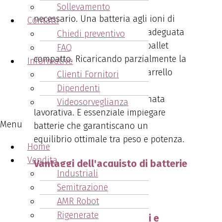
ingombranti e pesanti oltre il
Sollevamento
necessario. Una batteria agli ioni di
Contatti
litio, di norma, offre energia adeguata
Chiedi preventivo
per le operazioni di un transpallet
FAQ
compatto. Ricaricando parzialmente la
Informative
batteria durante il turno, il carrello
Clienti Fornitori
elevatore mantiene l’energia
Dipendenti
sufficiente per un’intera giornata
Videosorveglianza
lavorativa. È essenziale impiegare
Menu
batterie che garantiscano un
equilibrio ottimale tra peso e potenza.
Home
Vendita
Vantaggi dell'acquisto di batterie
Industriali
Cesab Cesena
Semitrazione
AMR Robot
Rigenerate
1. Ampia Scelta di Modelli e