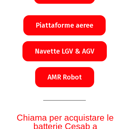
Piattaforme aeree
Navette LGV & AGV
AMR Robot
Chiama per acquistare le
batterie Cesab a