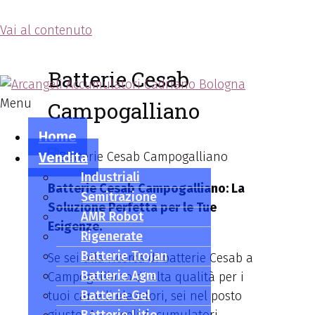
Vai al contenuto
Arcangeli Accumulatori
Batterie Cesab
Menu
Campogalliano
Home
Vendita
Industriali
Batterie Cesab Campogalliano: La
Semitrazione
Soluzione Perfetta per le Tue
AMR Robot
Esigenze.
Rigenerate
Batterie Trojan
Se sei alla ricerca di batterie Cesab a
Batterie Agm
Campogalliano di alta qualità per i
Batterie Gel
tuoi carrelli elevatori, sei nel posto