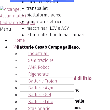
carrelli elevatori
transpallet
piattaforme aeree
trainatori elettrici
macchinari LGV e AGV
Menu
e tanti altri tipi di macchinari
Home
Vendita
Batterie Cesab Campogalliano.
Industriali
Chiama ora!!
Semitrazione
051.6271878
AMR Robot
Rigenerate
Le batterie Cesab agli ioni di litio
Batterie Trojan
Batterie Agm
Batterie Gel
La potenza degli ioni di litio nelle
Batterie Litio
Batterie Cesab Campogalliano.
Stazionario