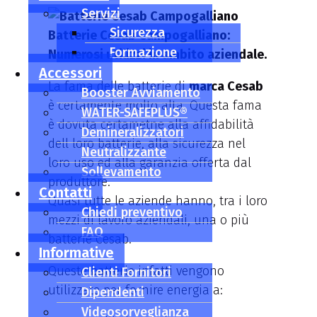
Servizi
Sicurezza
Batterie Cesab Campogalliano:
Formazione
Numerosi utilizzi in ambito aziendale.
Accessori
La fama delle batterie di
marca Cesab
Booster Avviamento
è certamente molto alta. Questa fama
WATER-SAFEPLUS®
è dovuta certametne alla affidabilità
Demineralizzatori
dell loro batterie, alla sicurezza nel
Neutralizzante
loro uso ed alla garanzia offerta dal
Sollevamento
produttore.
Contatti
Quasi tutte le aziende hanno, tra i loro
Chiedi preventivo
mezzi di lavoro aziendali, una o più
FAQ
batterie Cesab.
Informative
Queste batterie infatti vengono
Clienti Fornitori
utilizzate per fornire energia a:
Dipendenti
Videosorveglianza