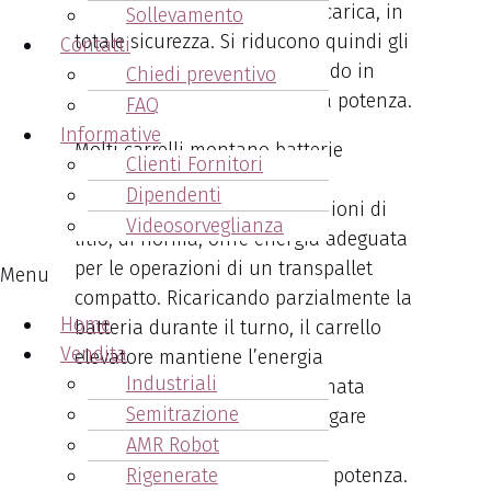
sopportare numerosi cicli di carica, in
Sollevamento
totale sicurezza. Si riducono quindi gli
Contatti
sprechi di energia, mantenendo in
Chiedi preventivo
maniera costante la massima potenza.
FAQ
Informative
Molti carrelli montano batterie
Clienti Fornitori
ingombranti e pesanti oltre il
Dipendenti
necessario. Una batteria agli ioni di
Videosorveglianza
litio, di norma, offre energia adeguata
per le operazioni di un transpallet
Menu
compatto. Ricaricando parzialmente la
Home
batteria durante il turno, il carrello
Vendita
elevatore mantiene l’energia
Industriali
sufficiente per un’intera giornata
Semitrazione
lavorativa. È essenziale impiegare
AMR Robot
batterie che garantiscano un
Rigenerate
equilibrio ottimale tra peso e potenza.