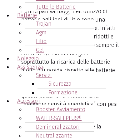
Tutte le Batterie
I principali vantaggi nell’utilizzo di
Batterie
batterie agli ioni di litio sono una
Trojan
efficienza energetica superiore. Infatti
Agm
il loro utilizzo favorisce costi ridotti e
Litio
minori emissioni, garantendo sempre il
Gel
costante flusso di energia e
Noleggio
soprattutto la ricarica delle batterie
Assistenza
molto più rapida rispetto alle batterie
Servizi
“tradizionali”.
Sicurezza
Ma l’aspetto più importante è che
Formazione
queste batterie forniscono una
Accessori
“maggiore densità energetica” con pesi
Booster Avviamento
e dimensioni ridotte.
WATER-SAFEPLUS®
Da non sottovalutare è anche la
Demineralizzatori
capacità di queste batterie di
Neutralizzante