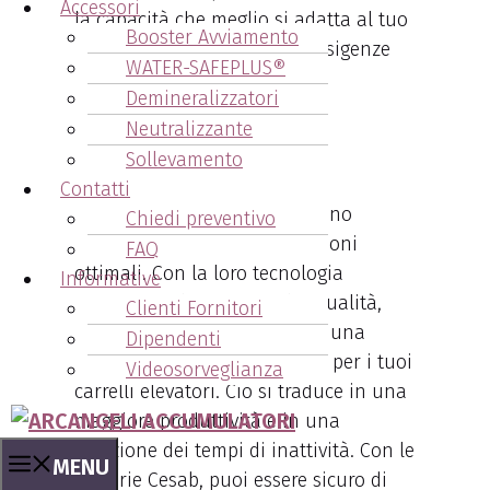
Accessori
la capacità che meglio si adatta al tuo
Booster Avviamento
carrello elevatore e alle tue esigenze
WATER-SAFEPLUS®
operative.
Demineralizzatori
Neutralizzante
Sollevamento
2. Prestazioni Ottimali
Contatti
Le batterie di marca Cesab sono
Chiedi preventivo
progettate per offrire prestazioni
FAQ
ottimali. Con la loro tecnologia
Informative
avanzata e il design di alta qualità,
Clienti Fornitori
queste batterie garantiscono una
Dipendenti
potenza costante e affidabile per i tuoi
Videosorveglianza
carrelli elevatori. Ciò si traduce in una
maggiore produttività e in una
riduzione dei tempi di inattività. Con le
MENU
batterie Cesab, puoi essere sicuro di