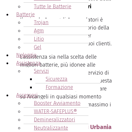
Tutte le Batterie
Batterie per Carrelli Elevatori
Batterie
L’ azienda Arcangeli Accumulatori è
Trojan
riconosciuta su tutto il territorio della
Agm
Regione Emilia – Romagna
per
Litio
l’assistenza che fornisce ai suoi clienti.
Gel
Noleggio
L’assistenza sia nella scelta delle
Assistenza
migliori batterie, più idonee alle
Servizi
esigenze del cliente, sia nel servizio di
Sicurezza
manutenzione programmata. In questa
Formazione
maniera il cliente sa di poter contare
Accessori
su Arcangeli in qualsiasi momento
Booster Avviamento
abbia bisogno, riducendo al massimo i
WATER-SAFEPLUS®
tempi di fermo macchina.
Demineralizzatori
Batterie carrelli elevatori Urbania
Neutralizzante