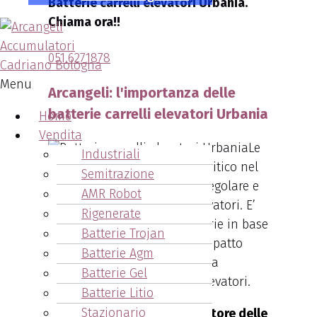
Batterie carrelli elevatori Urbania.
Chiama ora!!
051.6271878
Menu
Arcangeli: l'importanza delle
batterie carrelli elevatori Urbania
Home
Vendita
Le
Industriali
batterie svolgono un ruolo critico nel
Semitrazione
garantire il funzionamento regolare e
AMR Robot
senza intoppi dei carrelli elevatori. E’
Rigenerate
importante scegliere le batterie in base
Batterie Trojan
alla loro qualità ed al loro impatto
Batterie Agm
sulla produttività e l’efficienza
Batterie Gel
dell’intera flotta di carrelli elevatori.
Batterie Litio
Stazionario
Arcangeli: Un Leader nel Settore delle