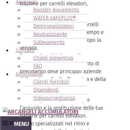
Accessori
trazione per carrelli elevatori,
Booster Avviamento
transpallet e muletti elettrici.
WATER-SAFEPLUS®
Tutte le nostre batterie per carrelli
Demineralizzatori
elevatori sono garantite nel tempo e
Neutralizzante
forniamo assistenza anche dopo la
Sollevamento
vendita.
Contatti
Per questi motivi Arcangeli
Chiedi preventivo
Accumulatori è da anni il punto di
FAQ
riferimento delle principali aziende
Informative
della regione Emilia-Romagna e della
Clienti Fornitori
regione Marche.
Dipendenti
Videosorveglianza
Chiama quindi con fiducia per
l’acquisto e la sostituzione delle tue
batterie per carrelli elevatori.
MENU
Siamo specializzati nel ritiro e