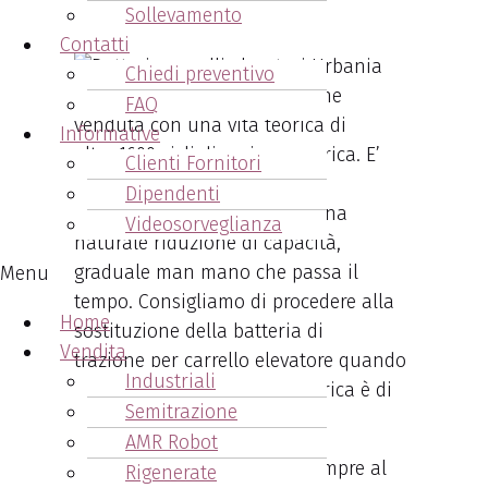
- quando sostituirle?
Sollevamento
Contatti
Chiedi preventivo
Una batteria per muletto viene
FAQ
venduta con una vita teorica di
Informative
oltre
1600 cicli di carica e scarica. E’
Clienti Fornitori
ovvio che d
urante la sua vita
Dipendenti
lavorativa
sarà soggetta ad una
Videosorveglianza
naturale riduzione di capacità,
graduale man mano che passa il
Menu
tempo. Consigliamo di procedere alla
Home
sostituzione della batteria di
Vendita
trazione
per carrello elevatore quando
Industriali
la sua capacità residua di carica è di
Semitrazione
circa il 20%.
AMR Robot
Arcangeli Accumulatori
è sempre al
Rigenerate