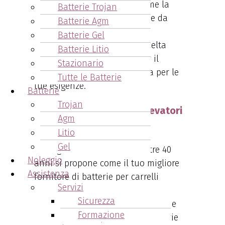
tuo fianco per valutare insieme la
Batterie Trojan
capacità residua delle batterie da
Batterie Agm
trazione della tua azienda,
Batterie Gel
consigliandoti nella giusta scelta
Batterie Litio
della
batteria da trazione per il
Stazionario
carrello elevatore più indicata per le
Tutte le Batterie
tue esigenze.
Batterie
Trojan
Le batterie per carrelli elevatori
Agm
proposte da Arcangeli
Litio
Gel
Arcangeli Accumulatori da oltre 40
Noleggio
anni si propone come il tuo migliore
Assistenza
fornitore di batterie per carrelli
Servizi
elevatori.
Sicurezza
Ci occupiamo infatti della vendita e
Formazione
della assistenza per tutte le batterie