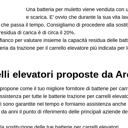
Una batteria per muletto viene venduta con un
e scarica. E’ ovvio che d
urante la sua vita la
he passa il tempo. Consigliamo di procedere alla sostitu
esidua di carica è di circa il 20%.
ianco per valutare insieme la capacità residua delle batt
eria da trazione per il carrello elevatore più indicata per
elli elevatori proposte da A
ropone come il tuo migliore fornitore di batterie per carre
sistenza per tutte le batterie trazione per carrelli elevatori
tori sono garantite nel tempo e forniamo assistenza anche
da anni il punto di riferimento delle principali aziende 
a sostituzione delle tue batterie per carrelli elevatori.