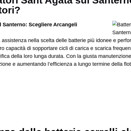
vatori Sant'Agata sul Santer
tori?
ul Santerno: Scegliere Arcangeli
a assistenza nella scelta delle batterie più idonee e perfo
a loro capacità di sopportare cicli di carica e scarica frequ
rifica della loro lunga durata. Con la giusta manutenzion
zione e aumentando l’efficienza a lungo termine della flotta