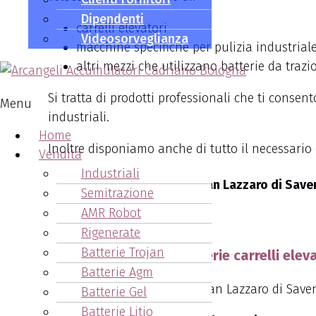
Dipendenti
carrelli elevatori
Videosorveglianza
macchine specifiche per pulizia industrial
altri mezzi che utilizzano batterie da trazi
Si tratta di prodotti professionali che ti consen
Menu
industriali.
Home
Inoltre disponiamo anche di tutto il necessario
Vendita
Industriali
Batterie carrelli elevatori San Lazzaro di Save
Semitrazione
AMR Robot
051.6271878
Rigenerate
Batterie Trojan
Come acquistare le batterie carrelli elev
Batterie Agm
Batterie Gel
Batterie Litio