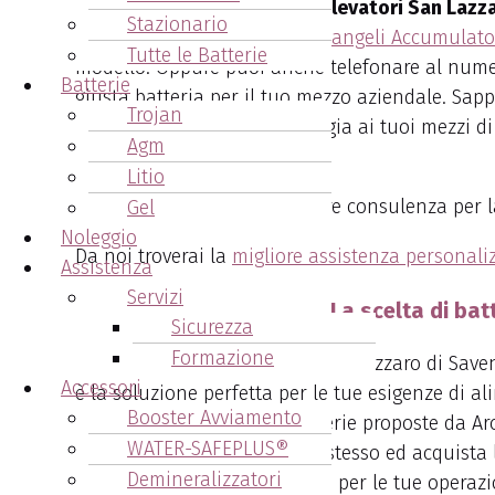
Acquistare
batterie carrelli elevatori San Lazz
Stazionario
Puoi visitare il sito web di
Arcangeli Accumulato
Tutte le Batterie
modello. Oppure puoi anche telefonare al num
Batterie
giusta batteria per il tuo mezzo aziendale. Sap
Trojan
la corretta e necessaria energia ai tuoi mezzi d
Agm
Accumulatori.
Litio
Inoltre ti forniremo la migliore consulenza per l
Gel
Noleggio
Da noi troverai la
migliore assistenza personali
Assistenza
Servizi
Arcangeli Accumulatori - La scelta di bat
Sicurezza
Formazione
Accessori
è la soluzione perfetta per le tue esigenze di al
Booster Avviamento
di modelli e capacità, le batterie proposte da Ar
WATER-SAFEPLUS®
Arcangeli Accumulatori oggi stesso ed acquista le 
Demineralizzatori
Goditi una potenza affidabile per le tue operazio