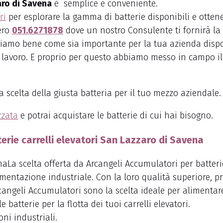
aro di Savena
è semplice e conveniente.
ri
per esplorare la gamma di batterie disponibili e otten
ero
051.6271878
dove un nostro Consulente ti fornirà la 
piamo bene come sia importante per la tua azienda dispor
i lavoro. E proprio per questo abbiamo messo in campo il
a scelta della giusta batteria per il tuo mezzo aziendale.
zzata
e potrai acquistare le batterie di cui hai bisogno.
terie carrelli elevatori San Lazzaro di Savena
La scelta offerta da Arcangeli Accumulatori per batteri
imentazione industriale. Con la loro qualità superiore, pr
cangeli Accumulatori sono la scelta ideale per alimentare 
batterie per la flotta dei tuoi carrelli elevatori.
ni industriali.