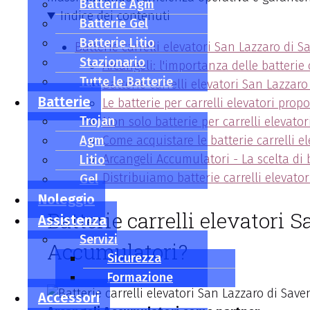
Batterie Agm
Indice dei contenuti
Batterie Gel
Batterie Litio
Batterie carrelli elevatori San Lazzaro di 
Stazionario
Arcangeli: l'importanza delle batterie
Tutte le Batterie
Batterie carrelli elevatori San Lazzar
Batterie
Le batterie per carrelli elevatori prop
Trojan
Non solo batterie per carrelli elevatori
Agm
Come acquistare le batterie carrelli e
Arcangeli Accumulatori - La scelta di 
Litio
Distribuiamo batterie carrelli elevato
Gel
Noleggio
Batterie carrelli elevatori 
Assistenza
Servizi
Accumulatori?
Sicurezza
Formazione
Accessori