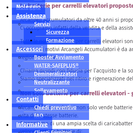
Le batterie per carrelli elevatori propost
Noleggio
Assistenza
Arcangeli Accumulatori da oltre 40 anni si propon
Servizi
Ci occupiamo infatti della vendita e della assisten
Sicurezza
Formazione
Tutte le nostre batterie per carrelli elevatori 
Accessori
Per questi motivi Arcangeli Accumulatori è da a
regione Marche.
Booster Avviamento
WATER-SAFEPLUS®
Chiama quindi con fiducia per l’acquisto e la sos
Demineralizzatori
Siamo specializzati nel ritiro e rigenerazione del
Neutralizzante
Sollevamento
Non solo batterie per carrelli elevatori - 
Contatti
Arcangeli Accumulatori non solo vende batterie 
Chiedi preventivo
vita delle stesse batterie.
FAQ
Disponiamo di una ampia scelta di caricabatterie
Informative
velocemente le batterie di:
Clienti Fornitori