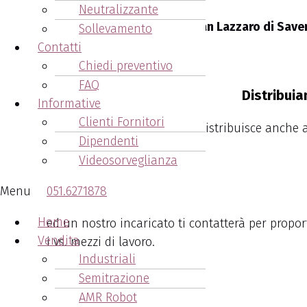
Neutralizzante
Batterie carrelli elevatori San Lazzaro di Save
Sollevamento
Contatti
051.6271878
Chiedi preventivo
FAQ
Distribuia
Informative
Clienti Fornitori
Ora Arcangeli Accumulatori distribuisce anche a
Dipendenti
Chiama il numero
Videosorveglianza
Menu
051.6271878
Home
ed un nostro incaricato ti contatterà per proport
Vendita
i vs. mezzi di lavoro.
Industriali
Semitrazione
AMR Robot