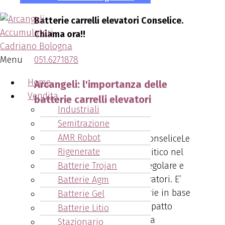
Batterie carrelli elevatori Conselice.
Chiama ora!!
Menu
051.6271878
Home
Arcangeli: l'importanza delle
Vendita
batterie carrelli elevatori
Industriali
Conselice
Semitrazione
AMR Robot
Le
Rigenerate
batterie svolgono un ruolo critico nel
Batterie Trojan
garantire il funzionamento regolare e
senza intoppi dei carrelli elevatori. E’
Batterie Agm
importante scegliere le batterie in base
Batterie Gel
alla loro qualità ed al loro impatto
Batterie Litio
sulla produttività e l’efficienza
Stazionario