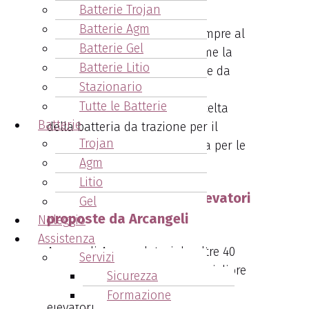
circa il 20%.
Batterie Trojan
Batterie Agm
Arcangeli Accumulatori
è sempre al
Batterie Gel
tuo fianco per valutare insieme la
Batterie Litio
capacità residua delle batterie da
Stazionario
trazione della tua azienda,
Tutte le Batterie
consigliandoti nella giusta scelta
Batterie
della
batteria da trazione per il
Trojan
carrello elevatore più indicata per le
Agm
tue esigenze.
Litio
Le batterie per carrelli elevatori
Gel
proposte da Arcangeli
Noleggio
Assistenza
Arcangeli Accumulatori da oltre 40
Servizi
anni si propone come il tuo migliore
Sicurezza
fornitore di batterie per carrelli
Formazione
elevatori.