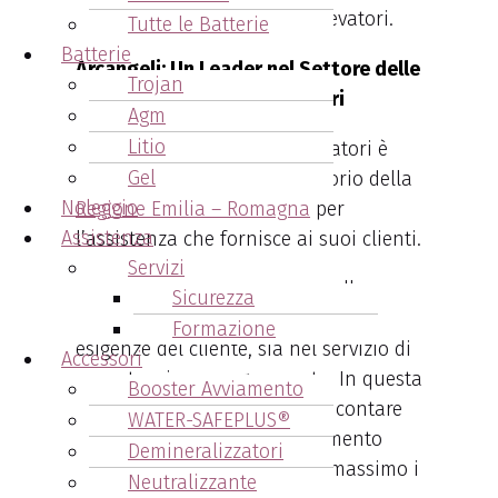
dell’intera flotta di carrelli elevatori.
Tutte le Batterie
Batterie
Arcangeli: Un Leader nel Settore delle
Trojan
Batterie per Carrelli Elevatori
Agm
Litio
L’ azienda Arcangeli Accumulatori è
Gel
riconosciuta su tutto il territorio della
Noleggio
Regione Emilia – Romagna
per
Assistenza
l’assistenza che fornisce ai suoi clienti.
Servizi
L’assistenza sia nella scelta delle
Sicurezza
migliori batterie, più idonee alle
Formazione
esigenze del cliente, sia nel servizio di
Accessori
manutenzione programmata. In questa
Booster Avviamento
maniera il cliente sa di poter contare
WATER-SAFEPLUS®
su Arcangeli in qualsiasi momento
Demineralizzatori
abbia bisogno, riducendo al massimo i
Neutralizzante