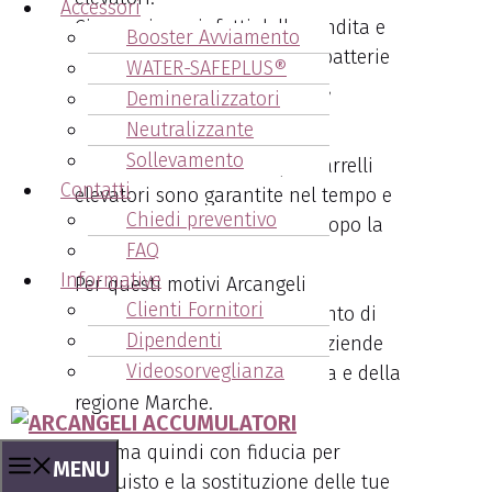
Accessori
Ci occupiamo infatti della vendita e
Booster Avviamento
della assistenza per tutte le batterie
WATER-SAFEPLUS®
trazione per carrelli elevatori,
Demineralizzatori
transpallet e muletti elettrici.
Neutralizzante
Sollevamento
Tutte le nostre batterie per carrelli
Contatti
elevatori sono garantite nel tempo e
Chiedi preventivo
forniamo assistenza anche dopo la
FAQ
vendita.
Informative
Per questi motivi Arcangeli
Clienti Fornitori
Accumulatori è da anni il punto di
Dipendenti
riferimento delle principali aziende
Videosorveglianza
della regione Emilia-Romagna e della
regione Marche.
Chiama quindi con fiducia per
MENU
l’acquisto e la sostituzione delle tue