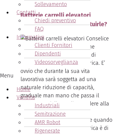
tempi di fermo macchina.
Sollevamento
Contatti
Batterie carrelli elevatori
Chiedi preventivo
Conselice - quando sostituirle?
FAQ
Informative
Clienti Fornitori
Una batteria per muletto viene
Dipendenti
venduta con una vita teorica di
Videosorveglianza
oltre
1600 cicli di carica e scarica. E’
ovvio che d
urante la sua vita
Menu
lavorativa
sarà soggetta ad una
naturale riduzione di capacità,
Home
graduale man mano che passa il
Vendita
tempo. Consigliamo di procedere alla
Industriali
sostituzione della batteria di
Semitrazione
trazione
per carrello elevatore quando
AMR Robot
la sua capacità residua di carica è di
Rigenerate