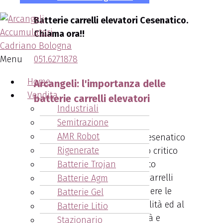
Batterie carrelli elevatori Cesenatico.
Chiama ora!!
Menu
051.6271878
Home
Arcangeli: l'importanza delle
Vendita
batterie carrelli elevatori
Industriali
Cesenatico
Semitrazione
AMR Robot
Rigenerate
Le batterie svolgono un ruolo critico
Batterie Trojan
nel garantire il funzionamento
regolare e senza intoppi dei carrelli
Batterie Agm
elevatori. E’ importante scegliere le
Batterie Gel
batterie in base alla loro qualità ed al
Batterie Litio
loro impatto sulla produttività e
Stazionario