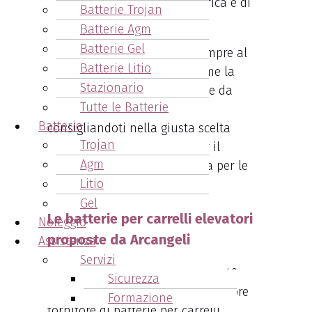
la sua capacità residua di carica è di
Batterie Trojan
circa il 20%.
Batterie Agm
Batterie Gel
Arcangeli Accumulatori
è sempre al
Batterie Litio
tuo fianco per valutare insieme la
Stazionario
capacità residua delle batterie da
Tutte le Batterie
trazione della tua azienda,
Batterie
consigliandoti nella giusta scelta
Trojan
della
batteria da trazione per il
Agm
carrello elevatore più indicata per le
Litio
tue esigenze.
Gel
Le batterie per carrelli elevatori
Noleggio
proposte da Arcangeli
Assistenza
Servizi
Arcangeli Accumulatori da oltre 40
Sicurezza
anni si propone come il tuo migliore
Formazione
fornitore di batterie per carrelli