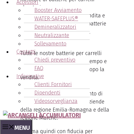
Accessori
elevatori.
Booster Avviamento
Ci occupiamo infatti della vendita e
WATER-SAFEPLUS®
della assistenza per tutte le batterie
Demineralizzatori
trazione per carrelli elevatori,
Neutralizzante
transpallet e muletti elettrici.
Sollevamento
Contatti
Tutte le nostre batterie per carrelli
Chiedi preventivo
elevatori sono garantite nel tempo e
FAQ
forniamo assistenza anche dopo la
Informative
vendita.
Clienti Fornitori
Per questi motivi Arcangeli
Dipendenti
Accumulatori è da anni il punto di
Videosorveglianza
riferimento delle principali aziende
della regione Emilia-Romagna e della
regione Marche.
MENU
Chiama quindi con fiducia per