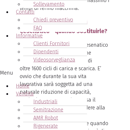
abbia bisogno, riducendo al massimo i
Sollevamento
tempi di fermo macchina.
Contatti
Chiedi preventivo
Batterie carrelli elevatori
FAQ
Cesenatico - quando sostituirle?
Informative
Clienti Fornitori
Dipendenti
Una batteria per muletto viene
Videosorveglianza
venduta con una vita teorica di
oltre
1600 cicli di carica e scarica. E’
Menu
ovvio che d
urante la sua vita
lavorativa
sarà soggetta ad una
Home
naturale riduzione di capacità,
Vendita
graduale man mano che passa il
Industriali
tempo. Consigliamo di procedere alla
Semitrazione
sostituzione della batteria di
AMR Robot
trazione
per carrello elevatore quando
Rigenerate