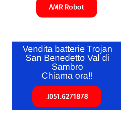
AMR Robot
Vendita batterie Trojan
San Benedetto Val di
Sambro
Chiama ora!!
051.6271878