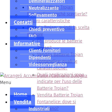
Demineralizzatori
Vendita Batterie Trojan
Neutralizzante
Fontanelice: perchè sceglierle?
Sollevamento
Le loro caratteristiche
Contatti
Batterie Trojan: quindi la scelta
Chiedi preventivo
migliore
FAQ
Chi produce le batterie
Informative
Trojan?
Clienti Fornitori
Vendita Batterie Trojan
Dipendenti
Fontanelice: quali le
Videosorveglianza
caratteristiche?
Quali applicazioni sono
indicate per l'uso delle
Menu
Batterie Trojan?
Home
Vendita Batterie Trojan
Vendita
Fontanelice: dove si
utilizzano?
Industriali