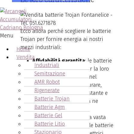
Ecco allora perché scegliere le batterie
Menu
Trojan per fornire energia ai nostri
mezzi industriali:
Home
Vendita
Affidabilità garantita
: le batterie
Industriali
Trojan si distinguono per la loro
Semitrazione
comprovata affidabilità nel
AMR Robot
tempo. Progettate per durare,
Rigenerate
offrono una potenza costante e
Batterie Trojan
affidabile ogni qualvolta ne
Batterie Agm
abbiate bisogno.
Batterie Gel
Versatilità
: adatte a una vasta
Batterie Litio
gamma di applicazioni, le batterie
Stazionario
Trojan servono veicoli elettrici,