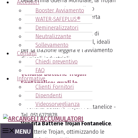
della Prima Guerra Mondiale, la Trojan
Accessori
Battery Company ha ampliato
Booster Avviamento
significativamente la sua offerta
WATER-SAFEPLUS®
durante gli anni ’50, ’60 e ’70.
Demineralizzatori
Oggi
, offre una vasta gamma di
Neutralizzante
batterie al piombo acido e gel, ideali
Sollevamento
per la trazione leggera e l’avviamento
Contatti
di veicoli industriali.
Chiedi preventivo
FAQ
Vendita Batterie Trojan
Informative
Fontanelice: quali le
Clienti Fornitori
caratteristiche?
Dipendenti
Videosorveglianza
Vendita Batterie Trojan Fontanelice
.
MENU
Le batterie Trojan, ottimizzando le