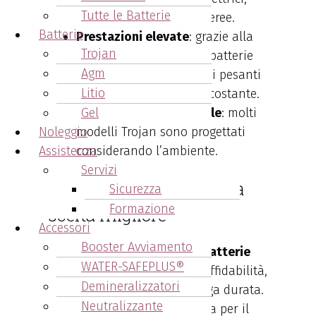
Tutte le Batterie
golf car e piattaforme aeree.
Batterie
Prestazioni elevate
: grazie alla
Trojan
tecnologia avanzata, le batterie
Agm
Trojan gestiscono carichi pesanti
Litio
e garantiscono energia costante.
Sostenibilità ambientale
Gel
: molti
Noleggio
modelli Trojan sono progettati
Assistenza
considerando l’ambiente.
Servizi
Batterie Trojan: quindi la
Sicurezza
Formazione
scelta migliore
Accessori
Booster Avviamento
In conclusione, scegliere
le batterie
WATER-SAFEPLUS®
Trojan
significa investire in affidabilità,
Demineralizzatori
performance superiori e lunga durata.
Neutralizzante
Sia che cerchiate una batteria per il