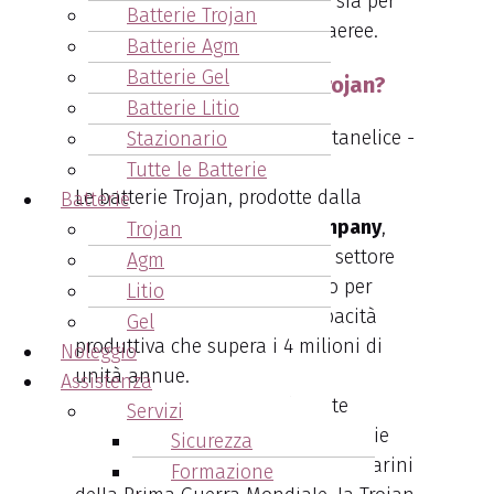
magazzino di batterie Trojan, sia per
Batterie Trojan
golf car che per piattaforme aeree.
Batterie Agm
Batterie Gel
Chi produce le batterie Trojan?
Batterie Litio
Stazionario
Tutte le Batterie
Le batterie Trojan, prodotte dalla
Batterie
rinomata
Trojan Battery Company
,
Trojan
sono una scelta primaria nel settore
Agm
delle batterie a ciclo profondo per
Litio
trazione leggera, con una capacità
Gel
produttiva che supera i 4 milioni di
Noleggio
unità annue.
Assistenza
Fondata nel 1925
, inizialmente
Servizi
dedicata alla produzione di batterie
Sicurezza
per strumenti di bordo dei sottomarini
Formazione