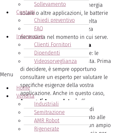
Sollevamento
vostro veicolo, il sistema di energia
Contatti
solare o altre applicazioni, le batterie
Chiedi preventivo
Trojan rappresentano una scelta
FAQ
saggia, assicurando la potenza
Informative
necessaria nel momento in cui serve.
Clienti Fornitori
Per una soluzione energetica
Dipendenti
affidabile
, non cercate altrove: le
batterie Trojan sono la risposta. Prima
Videosorveglianza
di decidere, è sempre opportuno
Menu
consultare un esperto per valutare le
specifiche esigenze della vostra
Home
applicazione. Anche in questo caso,
Vendita
Arcangeli Accumulatori
offre
Industriali
consulenza specifica sul tipo di
Semitrazione
batteria maggiormente indicato alle
AMR Robot
tue esigenze. Disponiamo di un ampio
Rigenerate