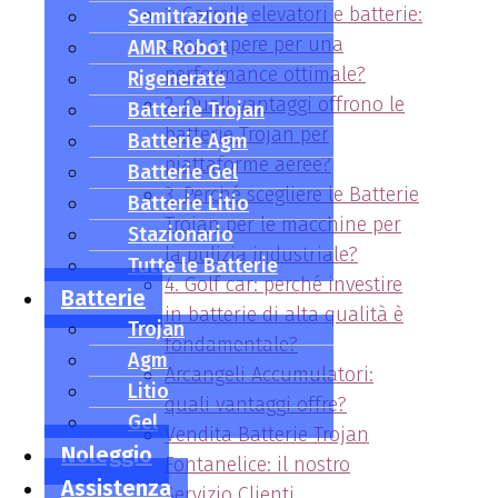
1. Carrelli elevatori e batterie:
Semitrazione
cosa sapere per una
AMR Robot
performance ottimale?
Rigenerate
2. Quali vantaggi offrono le
Batterie Trojan
batterie Trojan per
Batterie Agm
piattaforme aeree?
Batterie Gel
3. Perché scegliere le Batterie
Batterie Litio
Trojan per le macchine per
Stazionario
la pulizia industriale?
Tutte le Batterie
4. Golf car: perché investire
Batterie
in batterie di alta qualità è
Trojan
fondamentale?
Agm
Arcangeli Accumulatori:
Litio
quali vantaggi offre?
Gel
Vendita Batterie Trojan
Noleggio
Fontanelice: il nostro
Assistenza
Servizio Clienti