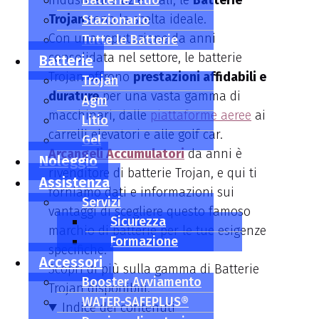
industriali e aziendali, le
Batterie Litio
Batterie
Trojan
sono la scelta ideale.
Stazionario
Con una reputazione da anni
Tutte le Batterie
consolidata nel settore, le batterie
Batterie
Trojan offrono
prestazioni affidabili e
Trojan
durature
per una vasta gamma di
Agm
macchinari, dalle
piattaforme aeree
ai
Litio
carrelli elevatori e alle golf car.
Gel
Arcangeli Accumulatori
da anni è
Noleggio
rivenditore di batterie Trojan, e qui ti
Assistenza
forniamo dati e informazioni sui
Servizi
vantaggi di scegliere questo famoso
Sicurezza
marchio di batterie per le tue esigenze
Formazione
specifiche.
Accessori
Scopri di più sulla gamma di Batterie
Booster Avviamento
Trojan disponibili.
WATER-SAFEPLUS®
Indice dei contenuti