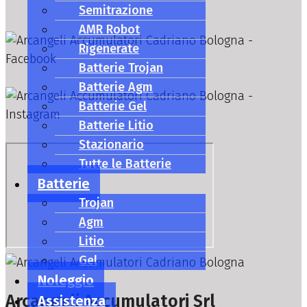
Semitrazione
AMR Robot
Rigenerate
Batterie Trojan
Batterie Agm
Batterie Gel
Batterie Litio
Stazionario
Tutte le Batterie
Batterie
Trojan
Agm
Litio
Gel
Noleggio
Arcangeli Accumulatori Srl
Assistenza