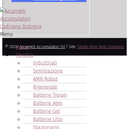
Menu
Home
© 2026
Arcangeli Accumulatori Srl
| Site:
Studio Masi Web Solutions
Vendita
Industriali
Semitrazione
AMR Robot
Rigenerate
Batterie Trojan
Batterie Agm
Batterie Gel
Batterie Litio
Stazionario