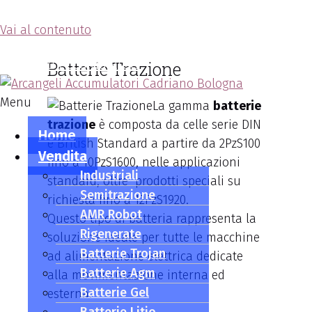
Vai al contenuto
Arcangeli Accumulatori
Batterie Trazione
Menu
La gamma
batterie
trazione
è composta da celle serie DIN
Home
e British Standard a partire da 2PzS100
Vendita
fino a 10PzS1600, nelle applicazioni
Industriali
standard, oltre prodotti speciali su
Semitrazione
richiesta fino a 12PzS1920.
AMR Robot
Questo tipo di batteria rappresenta la
Rigenerate
soluzione ideale per tutte le macchine
Batterie Trojan
ad alimentazione elettrica dedicate
Batterie Agm
alla movimentazione interna ed
Batterie Gel
esterna.