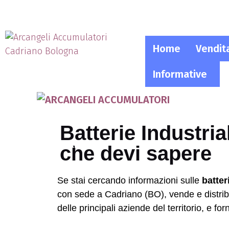
Home
Vendit
Informative
HOME
VENDITA
BATTERIE
Batterie Industri
INFORMATIVE
che devi sapere
Se stai cercando informazioni sulle
batter
con sede a Cadriano (BO), vende e distribui
delle principali aziende del territorio, e f