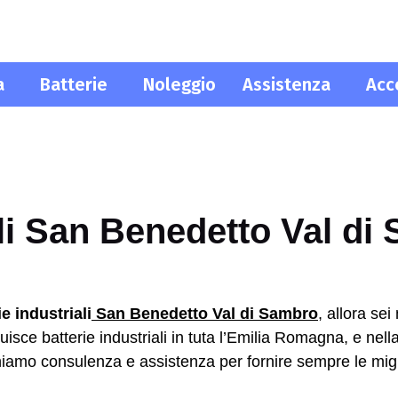
a
Batterie
Noleggio
Assistenza
Acc
NOLEGGIO
ASSISTENZA
ACCESSORI
ali San Benedetto Val di
ie industriali
San Benedetto Val di Sambro
, allora se
sce batterie industriali in tuta l’Emilia Romagna, e nell
orniamo consulenza e assistenza per fornire sempre le migli