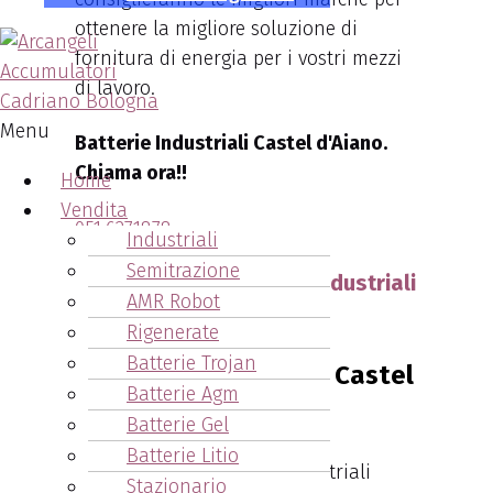
ottenere la migliore soluzione di
fornitura di energia per i vostri mezzi
di lavoro.
Menu
Batterie Industriali Castel d'Aiano.
Chiama ora!!
Home
Vendita
051.6271878
Industriali
Semitrazione
L'utilizzo delle batterie industriali
AMR Robot
Castel d'Aiano
Rigenerate
Batterie Trojan
Batterie Agm
Batterie Gel
Batterie Litio
Tutte le nostre batterie industriali
Stazionario