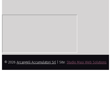
© 2026
Arcangeli Accumulatori Srl
| Site:
Studio Masi Web Solutions