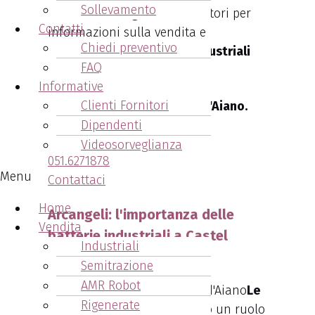
Sollevamento
Contatta Arcangeli Accumulatori per
Contatti
informazioni sulla vendita e
Chiedi preventivo
distribuzione di
batterie industriali
FAQ
Castel d’Aiano
.
Informative
Clienti Fornitori
Batterie Industriali Castel d'Aiano.
Chiama ora!!
Dipendenti
Videosorveglianza
051.6271878
Menu
Contattaci
Home
Arcangeli: l'importanza delle
Vendita
batterie industriali a Castel
Industriali
d'Aiano
Semitrazione
AMR Robot
Le
Rigenerate
batterie industriali
svolgono un ruolo