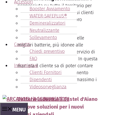
Accessori
riconosciuta su tutto il territorio per
Booster Avviamento
l’assistenza che fornisce ai sui clienti
WATER-SAFEPLUS®
per le batterie industriali a loro
Demineralizzatori
fornite.
Neutralizzante
Sollevamento
L’assistenza sia nella scelta delle
Contatti
migliori batterie, più idonee alle
Chiedi preventivo
esigenze del cliente, sia nel servizio di
FAQ
manutenzione programmata. In questa
Informative
maniera il cliente sa di poter contare
Clienti Fornitori
su Arcangeli in qualsiasi momento
abbia bisogno, riducendo al massimo i
Dipendenti
tempi di fermo macchina.
Videosorveglianza
Batterie industriali Castel d'Aiano
- Nuove soluzioni per i nuovi
MENU
mezzi aziendali