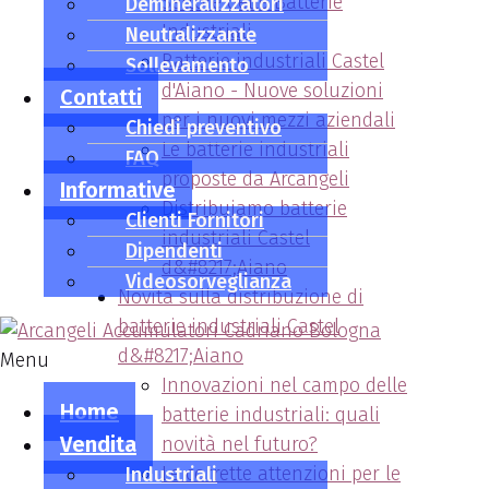
Settore delle Batterie
Demineralizzatori
Industriali
Neutralizzante
Batterie industriali Castel
Sollevamento
d'Aiano - Nuove soluzioni
Contatti
per i nuovi mezzi aziendali
Chiedi preventivo
Le batterie industriali
FAQ
proposte da Arcangeli
Informative
Distribuiamo batterie
Clienti Fornitori
industriali Castel
Dipendenti
d&#8217;Aiano
Videosorveglianza
Novità sulla distribuzione di
batterie industriali Castel
d&#8217;Aiano
Menu
Innovazioni nel campo delle
Home
batterie industriali: quali
Vendita
novità nel futuro?
Le corrette attenzioni per le
Industriali