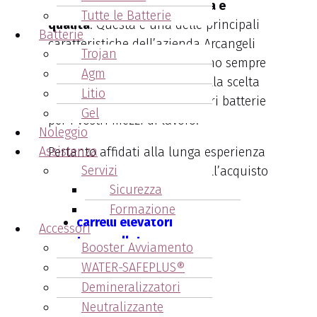
sono sempre di
ottima marca e
Tutte le Batterie
qualità
. Questa è una delle principali
Batterie
caratteristiche dell’azienda Arcangeli
Trojan
Accumulatori. Inoltre forniamo sempre
Agm
consulenza ed assistenza nella scelta
Litio
e individuazione delle migliori batterie
Gel
per i vostri mezzi di lavoro.
Noleggio
Assistenza
Pertanto affidati alla lunga esperienza
Servizi
di Arcangeli Accumulatori nell’acquisto
Sicurezza
di batterie per:
Formazione
carrelli elevatori
Accessori
transpallet
Booster Avviamento
pulizie industriali
WATER-SAFEPLUS®
piattaforme aeree
Demineralizzatori
navette LGV e AGV
Neutralizzante