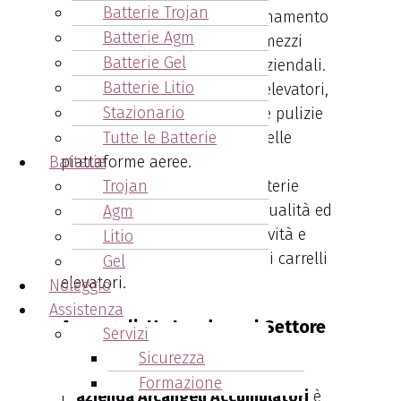
Batterie Trojan
critico nel garantire il funzionamento
Batterie Agm
regolare e senza intoppi dei mezzi
Batterie Gel
adibiti alle normali attività aziendali.
Batterie Litio
Citiamo ad esempio: carrelli elevatori,
Stazionario
transpallet, macchinari per le pulizie
industriali, l’alimentazione delle
Tutte le Batterie
piattaforme aeree.
Batterie
E’ importante scegliere le batterie
Trojan
industriali in base alla loro qualità ed
Agm
al loro impatto sulla produttività e
Litio
l’efficienza dell’intera flotta di carrelli
Gel
elevatori.
Noleggio
Assistenza
Arcangeli: Un Leader nel Settore
Servizi
delle Batterie Industriali
Sicurezza
Formazione
L
‘ azienda Arcangeli Accumulatori
è